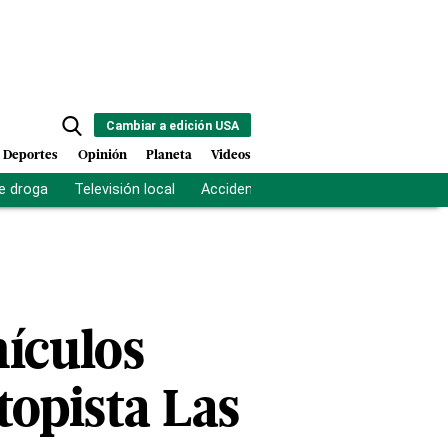
Cambiar a edición USA
Deportes
Opinión
Planeta
Videos
e droga
Televisión local
Accidente Los Ríos
Fuerza antipand
ículos
topista Las