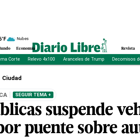
6
°F
Nubes
undo
Economía
Revista
ema Corte
Relevo 4x100
Aranceles de Trump
Decomisos d
Ciudad
ICA
SEGUIR TEMA +
blicas suspende veh
por puente sobre au