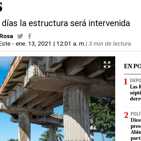
s
días la estructura será intervenida
 Rosa
Este
-
ene. 13, 2021 | 12:01 a. m.
|
3 min de lectura
EN P
DEP
Las 
sépt
derr
POLÍ
Dire
pres
Abin
part