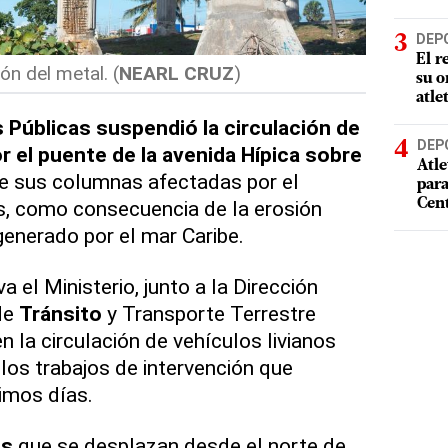
DEP
El r
ón del metal. (
NEARL CRUZ
)
su o
atle
 Públicas suspendió la circulación de
DEP
 el puente de la avenida Hípica sobre
Atle
e sus columnas afectadas por el
par
Cen
las, como consecuencia de la erosión
generado por el mar Caribe.
el Ministerio, junto a la Dirección
de
Tránsito
y Transporte Terrestre
n la circulación de vehículos livianos
los trabajos de intervención que
imos días.
os
que se desplazan desde el norte de