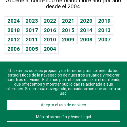
Accede al contenido de Diario Libre año por año
desde el 2004.
Diario de nutrición
BRV
Mundo gamer
RSS
Vida y familia
TBT Deportivo
Guía del dinero
Horóscopos
2024
2023
2022
2021
2020
2019
Eñe
2018
2017
2016
2015
2014
2013
Crucigramas
2012
2011
2010
2009
2008
2007
Celebrando la vida
2006
2005
2004
Sin complejos
En pocas palabras
Utilizamos cookies propias y de terceros para obtener datos
Descarga nuestras aplicaciones para Android, iOS y
Escuchando al corazón
estadísticos de la navegación de nuestros usuarios y mejorar
sistema Huawei.
nuestros servicios. Esto nos permite personalizar el contenido
que ofrecemos y mostrar publicidad relacionada a sus
Economía Personal
intereses. Si continúa navegando, consideramos que acepta su
uso.
Consulta Libre
Acepto el uso de cookies
© 2021 Diario Libre, todos los derechos reservados.
Consulta el
Aviso Legal
. Ponte en
Contacto
con
Más información y Aviso Legal
nosotros y conoce más sobre Diario Libre