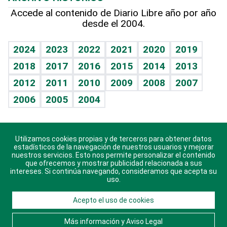
Hablando con el pediatra
Línea de hit
Más firmas
Hecho en casa
Cumpleaños
Accede al contenido de Diario Libre año por año
desde el 2004.
Diario de nutrición
BRV
Mundo gamer
RSS
Vida y familia
TBT Deportivo
Guía del dinero
Horóscopos
2024
2023
2022
2021
2020
2019
Eñe
2018
2017
2016
2015
2014
2013
Crucigramas
2012
2011
2010
2009
2008
2007
Celebrando la vida
2006
2005
2004
Sin complejos
En pocas palabras
Utilizamos cookies propias y de terceros para obtener datos
Descarga nuestras aplicaciones para Android, iOS y
Escuchando al corazón
estadísticos de la navegación de nuestros usuarios y mejorar
sistema Huawei.
nuestros servicios. Esto nos permite personalizar el contenido
que ofrecemos y mostrar publicidad relacionada a sus
Economía Personal
intereses. Si continúa navegando, consideramos que acepta su
uso.
Consulta Libre
Acepto el uso de cookies
© 2021 Diario Libre, todos los derechos reservados.
Consulta el
Aviso Legal
. Ponte en
Contacto
con
Más información y Aviso Legal