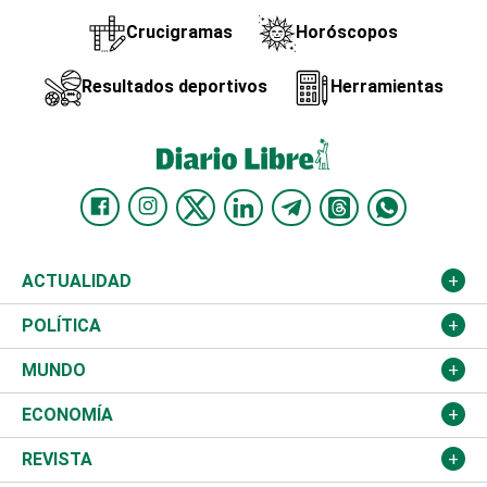
Crucigramas
Horóscopos
Resultados deportivos
Herramientas
ACTUALIDAD
Nacional
POLÍTICA
Ciudad
Partidos
MUNDO
Educación
JCE
Estados Unidos
ECONOMÍA
Salud
TSE
América Latina
Finanzas
REVISTA