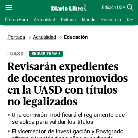
Edición USA
Última Hora
Actualidad
Política
Mundo
Economía
Revis
Portada
Actualidad
Educación
UASD
SEGUIR TEMA +
Revisarán expedientes
de docentes promovidos
en la UASD con títulos
no legalizados
Una comisión modificará el reglamento que
se aplica para validar los títulos
El vicerrector de Investigación y Postgrado