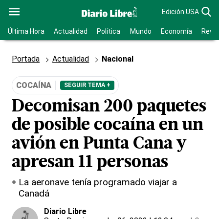
Edición USA
Última Hora
Actualidad
Política
Mundo
Economía
Revis
Portada
Actualidad
Nacional
COCAÍNA
SEGUIR TEMA +
Decomisan 200 paquetes
de posible cocaína en un
avión en Punta Cana y
apresan 11 personas
La aeronave tenía programado viajar a
Canadá
Diario Libre