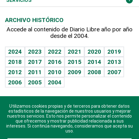
Opinión
SERVICIOS
Macroeconomía
Mi mascota
Resultados deportivos
Columnistas
Planeta
Efemérides
ARCHIVO HISTÓRICO
Hablando con el pediatra
Línea de hit
Lecturas
Hecho en casa
Cumpleaños
Accede al contenido de Diario Libre año por año
desde el 2004.
Diario de nutrición
BRV
Más firmas
Mundo gamer
RSS
Vida y familia
TBT Deportivo
Guía del dinero
Horóscopos
2024
2023
2022
2021
2020
2019
Eñe
2018
2017
2016
2015
2014
2013
Juegos
2012
2011
2010
2009
2008
2007
Celebrando la vida
2006
2005
2004
Sin complejos
En pocas palabras
Utilizamos cookies propias y de terceros para obtener datos
Descarga nuestras aplicaciones para Android, iOS y
Escuchando al corazón
estadísticos de la navegación de nuestros usuarios y mejorar
sistema Huawei.
nuestros servicios. Esto nos permite personalizar el contenido
que ofrecemos y mostrar publicidad relacionada a sus
Economía Personal
intereses. Si continúa navegando, consideramos que acepta su
uso.
Consulta Libre