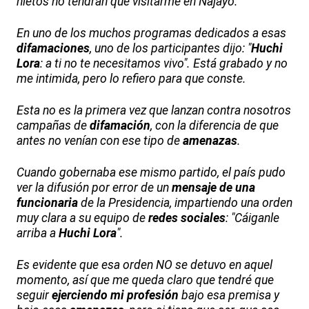
nietos no tendrán que visitarme en Najayo.
En uno de los muchos programas dedicados a esas
difamaciones
, uno de los participantes dijo: "
Huchi
Lora
: a ti no te necesitamos vivo". Está grabado y no
me intimida, pero lo refiero para que conste.
Esta no es la primera vez que lanzan contra nosotros
campañas de
difamación
, con la diferencia de que
antes no venían con ese tipo de
amenazas
.
Cuando gobernaba ese mismo partido, el país pudo
ver la difusión por error de un
mensaje de una
funcionaria
de la Presidencia, impartiendo una orden
muy clara a su equipo de
redes sociales
: "Cáiganle
arriba a
Huchi Lora
".
Es evidente que esa orden NO se detuvo en aquel
momento, así que me queda claro que tendré que
seguir
ejerciendo mi profesión
bajo esa premisa y