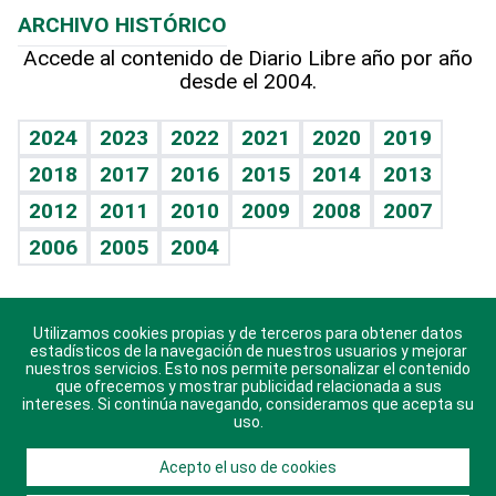
ARCHIVO HISTÓRICO
Hablando con el pediatra
Línea de hit
Columnistas
Hecho en casa
Cumpleaños
Accede al contenido de Diario Libre año por año
desde el 2004.
Diario de nutrición
Libreta deportiva
Lecturas
Mundo gamer
RSS
Vida y familia
BRV
Más firmas
Guía del dinero
Horóscopos
2024
2023
2022
2021
2020
2019
Eñe
TBT Deportivo
2018
2017
2016
2015
2014
2013
Juegos
2012
2011
2010
2009
2008
2007
Celebrando la vida
2006
2005
2004
Sin complejos
En pocas palabras
Utilizamos cookies propias y de terceros para obtener datos
Descarga nuestras aplicaciones para Android, iOS y
Escuchando al corazón
estadísticos de la navegación de nuestros usuarios y mejorar
sistema Huawei.
nuestros servicios. Esto nos permite personalizar el contenido
que ofrecemos y mostrar publicidad relacionada a sus
Economía Personal
intereses. Si continúa navegando, consideramos que acepta su
uso.
Consulta Libre
Acepto el uso de cookies
© 2021 Diario Libre, todos los derechos reservados.