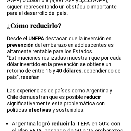
AVPP) o Colombia (4,991 AVP y 3,255 AVPP),
siguen representando un obstáculo importante
para el desarrollo del país.
¿Cómo
reducirlo
?
Desde el
UNFPA
destacan que la inversión en
prevención
del embarazo en adolescentes es
altamente rentable para los Estados.
"Estimaciones realizadas muestran que por cada
dólar invertido en la prevención se obtiene un
retorno de entre 15 y
40 dólares
, dependiendo del
país", reseñan.
Las experiencias de países como Argentina y
Chile demuestran que es posible
reducir
significativamente esta problemática con
políticas
efectivas
y sostenibles.
Argentina logró
reducir
la TEFA en 50% con
el Plan ENIA, pasando de 50 a 25 embarazos