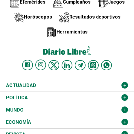
Efemérides
Cumpleaños
Juegos
Horóscopos
Resultados deportivos
Herramientas
ACTUALIDAD
Nacional
POLÍTICA
Ciudad
Partidos
MUNDO
Educación
JCE
Estados Unidos
ECONOMÍA
Salud
TSE