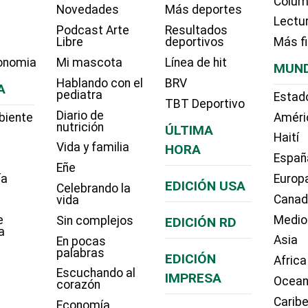
Colum
Novedades
Más deportes
Lectu
Podcast Arte
Resultados
Libre
deportivos
Más f
onomia
Mi mascota
Línea de hit
MUN
Hablando con el
BRV
A
pediatra
Estad
TBT Deportivo
Diario de
biente
Améri
nutrición
ÚLTIMA
Haití
Vida y familia
HORA
Españ
Eñe
ía
Europ
EDICIÓN USA
Celebrando la
Cana
vida
e
Medio
Sin complejos
EDICIÓN RD
a
Asia
En pocas
palabras
EDICIÓN
Africa
Escuchando al
IMPRESA
Ocean
corazón
Carib
Economía