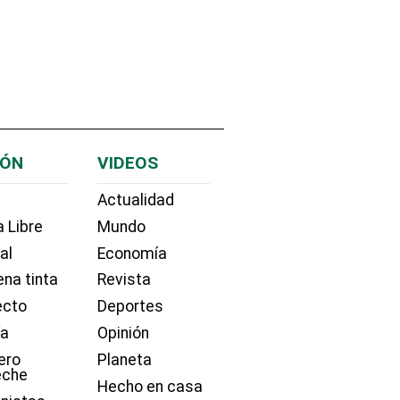
IÓN
VIDEOS
Actualidad
 Libre
Mundo
ial
Economía
na tinta
Revista
ecto
Deportes
ía
Opinión
ero
Planeta
eche
Hecho en casa