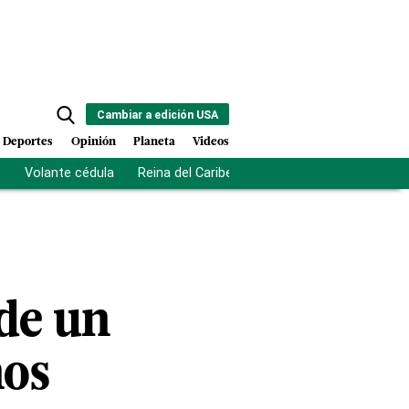
Cambiar a edición USA
Deportes
Opinión
Planeta
Videos
s
Volante cédula
Reina del Caribe
Clausura Juegos Centro
de un
nos