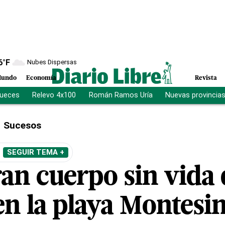
6
°F
Nubes Dispersas
undo
Economía
Revista
jueces
Relevo 4x100
Román Ramos Uría
Nuevas provincia
Sucesos
SEGUIR TEMA +
an cuerpo sin vida 
n la playa Montesi