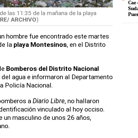
Cae 
Suda
de las 11:35 de la mañana de la playa
Puer
BRE/ ARCHIVO
)
n hombre fue encontrado este martes
de la
playa Montesinos
, en el Distrito
de
Bomberos del Distrito Nacional
r del agua e informaron al Departamento
la Policía Nacional.
 bomberos a
Diario Libre
, no hallaron
entificación vinculado al hoy occiso.
e un masculino de unos 26 años,
ano.