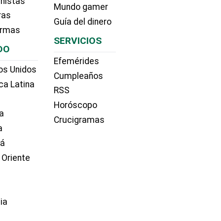
nistas
Mundo gamer
ras
Guía del dinero
irmas
SERVICIOS
DO
Efemérides
os Unidos
Cumpleaños
ca Latina
RSS
Horóscopo
a
Crucigramas
a
dá
 Oriente
ia
e