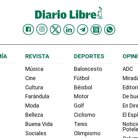
ÍA
REVISTA
DEPORTES
OPIN
Música
Baloncesto
ADC
Cine
Fútbol
Mirada
Cultura
Béisbol
Editor
Farándula
Motor
De bue
Moda
Golf
En Dir
Belleza
Ciclismo
El Esp
Buena Vida
Tenis
Notici
Potel
Sociales
Olimpismo