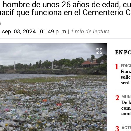
n hombre de unos 26 años de edad, cu
Inacif que funciona en el Cementerio 
-
sep. 03, 2024 | 01:49 p. m.
|
1 min de lectura
EN P
EDIC
Fian
soli
será
MUN
De l
como
cont
ACT