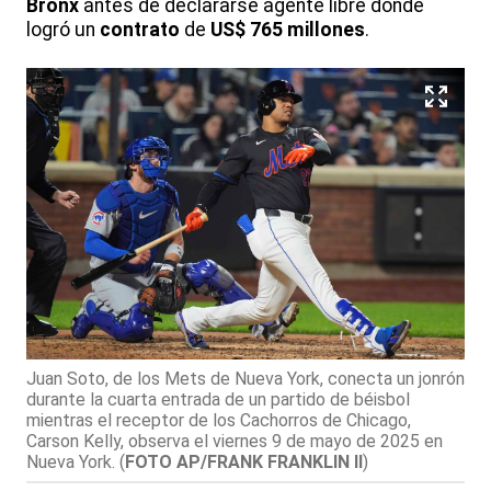
Bronx
antes de declararse agente libre donde
logró un
contrato
de
US$ 765 millones
.
Juan Soto, de los Mets de Nueva York, conecta un jonrón
durante la cuarta entrada de un partido de béisbol
mientras el receptor de los Cachorros de Chicago,
Carson Kelly, observa el viernes 9 de mayo de 2025 en
Nueva York.
(
FOTO AP/FRANK FRANKLIN II
)