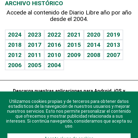
ARCHIVO HISTÓRICO
Hablando con el pediatra
Línea de hit
Columnistas
Hecho en casa
Cumpleaños
Accede al contenido de Diario Libre año por año
desde el 2004.
Diario de nutrición
Libreta deportiva
Lecturas
Mundo gamer
RSS
Vida y familia
BRV
Más firmas
Guía del dinero
Horóscopos
2024
2023
2022
2021
2020
2019
Eñe
TBT Deportivo
2018
2017
2016
2015
2014
2013
Juegos
2012
2011
2010
2009
2008
2007
Celebrando la vida
2006
2005
2004
Sin complejos
En pocas palabras
Descarga nuestras aplicaciones para Android, iOS y
Escuchando al corazón
sistema Huawei.
Utilizamos cookies propias y de terceros para obtener datos
Economía Personal
estadísticos de la navegación de nuestros usuarios y mejorar
nuestros servicios. Esto nos permite personalizar el contenido
que ofrecemos y mostrar publicidad relacionada a sus
Consulta Libre
intereses. Si continúa navegando, consideramos que acepta su
uso.
© 2021 Diario Libre, todos los derechos reservados.