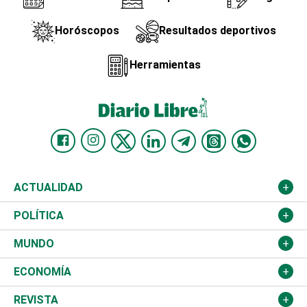
Horóscopos
Resultados deportivos
Herramientas
ACTUALIDAD
Nacional
POLÍTICA
Ciudad
Partidos
MUNDO
Educación
JCE
Estados Unidos
ECONOMÍA
Salud
TSE
América Latina
Finanzas
REVISTA