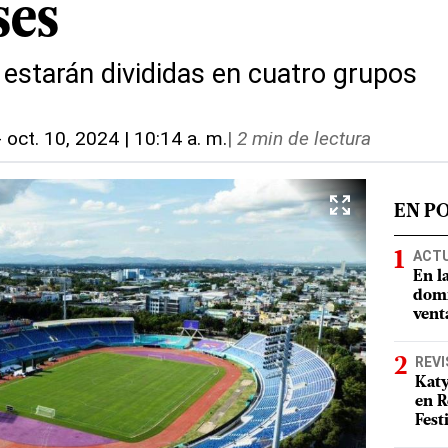
ses
 estarán divididas en cuatro grupos
-
oct. 10, 2024 | 10:14 a. m.
|
2 min de lectura
EN P
ACT
En l
domi
vent
REVI
Katy
en R
Fest