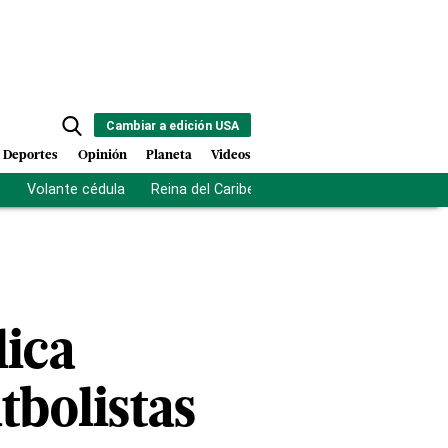
Cambiar a edición USA
Deportes
Opinión
Planeta
Videos
s
Volante cédula
Reina del Caribe
Clausura Juegos Centro
lica
tbolistas