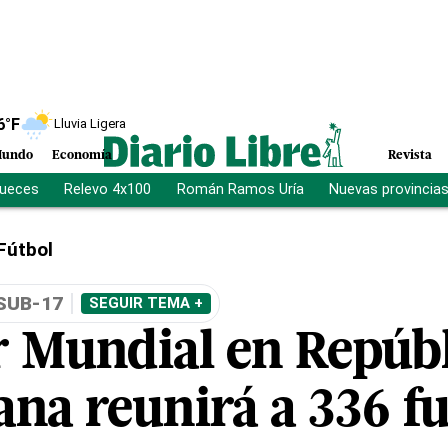
6
°F
Lluvia Ligera
undo
Economía
Revista
jueces
Relevo 4x100
Román Ramos Uría
Nuevas provincia
Fútbol
SUB-17
SEGUIR TEMA +
r Mundial en Repúb
na reunirá a 336 fu