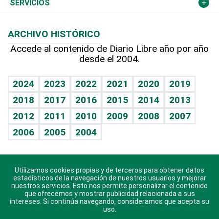
Economía personal
Podcast Arte Libre
Más deportes
Columnistas
Cambio climático
Opinión
SERVICIOS
Macroeconomía
Mi mascota
Resultados deportivos
Lecturas
Planeta
Efemérides
ARCHIVO HISTÓRICO
Hablando con el pediatra
Línea de hit
Más firmas
Hecho en casa
Cumpleaños
Accede al contenido de Diario Libre año por año
desde el 2004.
Diario de nutrición
BRV
Mundo gamer
RSS
Vida y familia
TBT Deportivo
Guía del dinero
Horóscopos
2024
2023
2022
2021
2020
2019
Eñe
2018
2017
2016
2015
2014
2013
Crucigramas
2012
2011
2010
2009
2008
2007
Celebrando la vida
2006
2005
2004
Sin complejos
En pocas palabras
Utilizamos cookies propias y de terceros para obtener datos
Descarga nuestras aplicaciones para Android, iOS y
Escuchando al corazón
estadísticos de la navegación de nuestros usuarios y mejorar
sistema Huawei.
nuestros servicios. Esto nos permite personalizar el contenido
que ofrecemos y mostrar publicidad relacionada a sus
Economía Personal
intereses. Si continúa navegando, consideramos que acepta su
uso.
Consulta Libre