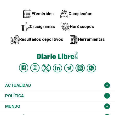
Efemérides
Cumpleaños
Crucigramas
Horóscopos
Resultados deportivos
Herramientas
ACTUALIDAD
Nacional
POLÍTICA
Ciudad
Partidos
MUNDO