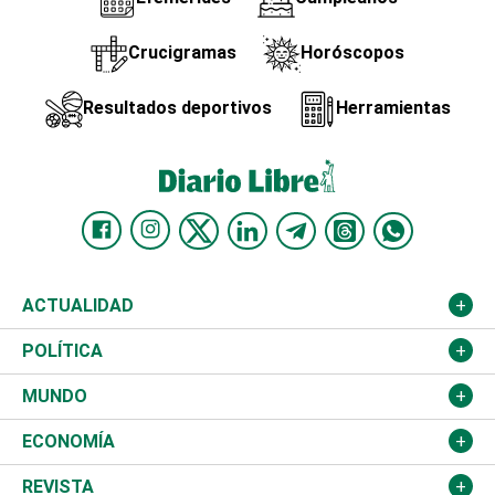
Crucigramas
Horóscopos
Resultados deportivos
Herramientas
ACTUALIDAD
Nacional
POLÍTICA
Ciudad
Partidos
MUNDO
Educación
JCE
Estados Unidos
ECONOMÍA
Salud
TSE
América Latina
Finanzas
REVISTA