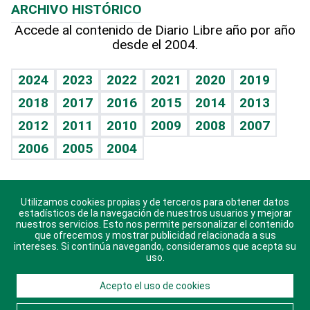
ARCHIVO HISTÓRICO
Hablando con el pediatra
Línea de hit
Más firmas
Hecho en casa
Cumpleaños
Accede al contenido de Diario Libre año por año
desde el 2004.
Diario de nutrición
BRV
Mundo gamer
RSS
Vida y familia
TBT Deportivo
Guía del dinero
Horóscopos
2024
2023
2022
2021
2020
2019
Eñe
2018
2017
2016
2015
2014
2013
Crucigramas
2012
2011
2010
2009
2008
2007
Celebrando la vida
2006
2005
2004
Sin complejos
En pocas palabras
Utilizamos cookies propias y de terceros para obtener datos
Descarga nuestras aplicaciones para Android, iOS y
Escuchando al corazón
estadísticos de la navegación de nuestros usuarios y mejorar
sistema Huawei.
nuestros servicios. Esto nos permite personalizar el contenido
que ofrecemos y mostrar publicidad relacionada a sus
Economía Personal
intereses. Si continúa navegando, consideramos que acepta su
uso.
Consulta Libre
Acepto el uso de cookies
© 2021 Diario Libre, todos los derechos reservados.