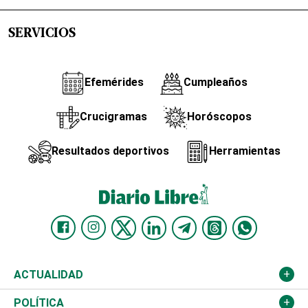
SERVICIOS
Efemérides
Cumpleaños
Crucigramas
Horóscopos
Resultados deportivos
Herramientas
ACTUALIDAD
Nacional
POLÍTICA