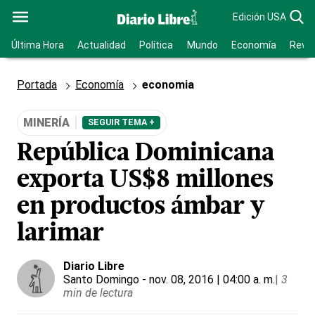
Edición USA
Última Hora
Actualidad
Política
Mundo
Economía
Revis
Portada
Economía
economia
MINERÍA
SEGUIR TEMA +
República Dominicana
exporta US$8 millones
en productos ámbar y
larimar
Diario Libre
Santo Domingo
- nov. 08, 2016 | 04:00 a. m.
|
3
min de lectura