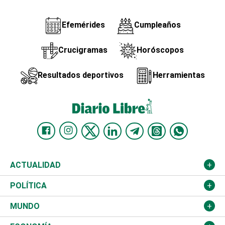
Efemérides
Cumpleaños
Crucigramas
Horóscopos
Resultados deportivos
Herramientas
ACTUALIDAD
Nacional
POLÍTICA
Ciudad
Partidos
MUNDO