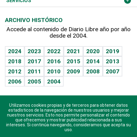
Cambio climático
Opinión
SERVICIOS
Macroeconomía
Mi mascota
Resultados deportivos
Lecturas
Planeta
Efemérides
ARCHIVO HISTÓRICO
Hablando con el pediatra
Línea de hit
Más firmas
Hecho en casa
Cumpleaños
Accede al contenido de Diario Libre año por año
desde el 2004.
Diario de nutrición
BRV
Mundo gamer
RSS
Vida y familia
TBT Deportivo
Guía del dinero
Horóscopos
2024
2023
2022
2021
2020
2019
Eñe
2018
2017
2016
2015
2014
2013
Crucigramas
2012
2011
2010
2009
2008
2007
Celebrando la vida
2006
2005
2004
Sin complejos
En pocas palabras
Utilizamos cookies propias y de terceros para obtener datos
Descarga nuestras aplicaciones para Android, iOS y
Escuchando al corazón
estadísticos de la navegación de nuestros usuarios y mejorar
sistema Huawei.
nuestros servicios. Esto nos permite personalizar el contenido
que ofrecemos y mostrar publicidad relacionada a sus
Economía Personal
intereses. Si continúa navegando, consideramos que acepta su
uso.
Consulta Libre