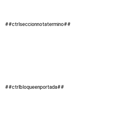
##ctrlseccionnotatermino##
##ctrlbloqueenportada##