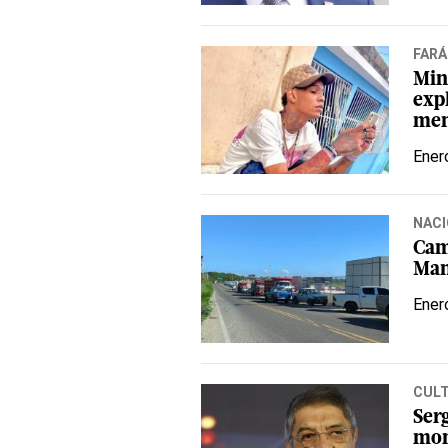
FAR
Min
expl
men
Ener
NACI
Cam
Man
Ener
CUL
Ser
mom