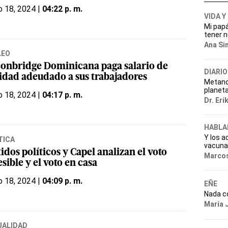
o 18, 2024 |
04:22 p. m.
VIDA Y
Mi papá
tener n
Ana Si
LEO
conbridge Dominicana paga salario de
DIARIO
idad adeudado a sus trabajadores
Metano,
planet
o 18, 2024 |
04:17 p. m.
Dr. Eri
HABLA
Y los a
TICA
vacuna
idos políticos y Capel analizan el voto
Marcos
sible y el voto en casa
o 18, 2024 |
04:09 p. m.
EÑE
Nada c
María 
UALIDAD