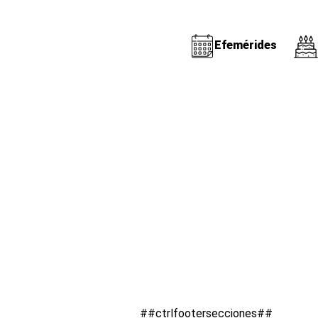
Efemérides
##ctrlfootersecciones##