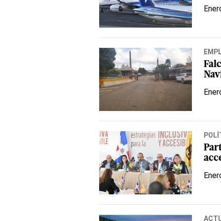
Ener
EMP
Fal
Nav
Ener
POLÍ
Part
acce
Ener
ACT