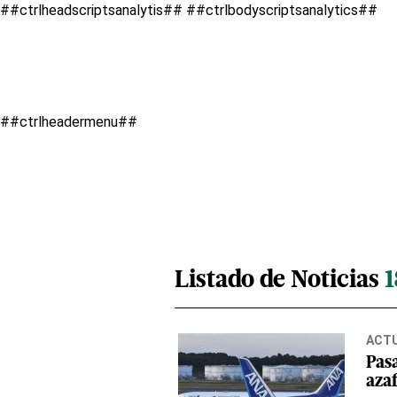
##ctrlheadscriptsanalytis##
##ctrlbodyscriptsanalytics##
##ctrlheadermenu##
Listado de Noticias
ACT
Pas
azaf