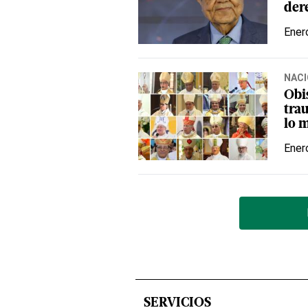
der
Ener
NACI
Obi
tra
lo 
Ener
SERVICIOS