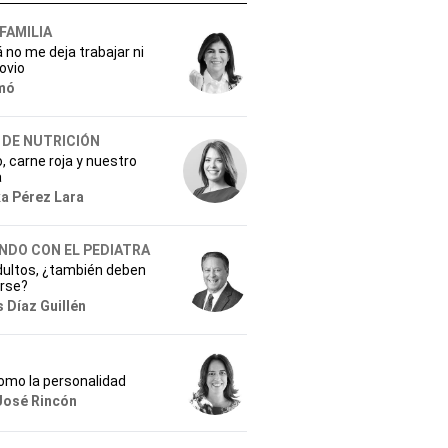
 FAMILIA
 no me deja trabajar ni
ovio
mó
 DE NUTRICIÓN
 carne roja y nuestro
a
ka Pérez Lara
NDO CON EL PEDIATRA
dultos, ¿también deben
rse?
 Díaz Guillén
omo la personalidad
José Rincón