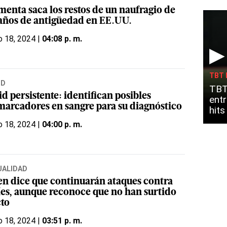
menta saca los restos de un naufragio de
 años de antigüedad en EE.UU.
o 18, 2024 |
04:08 p. m.
▶
TBT 
UD
TBT
d persistente: identifican posibles
entr
marcadores en sangre para su diagnóstico
hit
o 18, 2024 |
04:00 p. m.
UALIDAD
en dice que continuarán ataques contra
íes, aunque reconoce que no han surtido
cto
o 18, 2024 |
03:51 p. m.