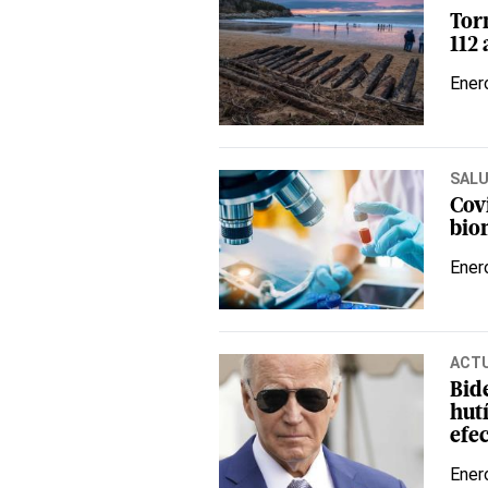
Tor
112
Ener
SAL
Covi
bio
Ener
ACT
Bid
hut
efe
Ener