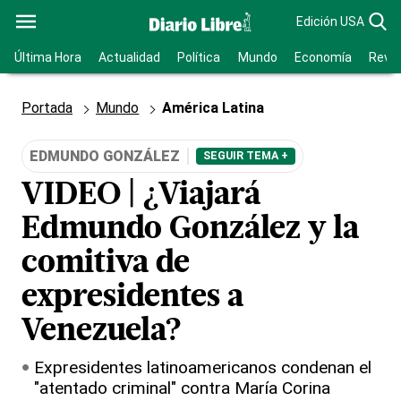
Edición USA
Última Hora
Actualidad
Política
Mundo
Economía
Revis
Portada
Mundo
América Latina
EDMUNDO GONZÁLEZ
SEGUIR TEMA +
VIDEO | ¿Viajará
Edmundo González y la
comitiva de
expresidentes a
Venezuela?
Expresidentes latinoamericanos condenan el
"atentado criminal" contra María Corina