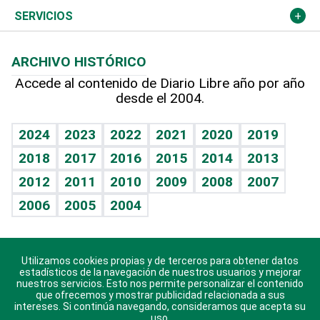
Resto del mundo
Economía personal
Podcast Arte Libre
Más deportes
Columnistas
Cambio climático
Opinión
SERVICIOS
Macroeconomía
Mi mascota
Resultados deportivos
Lecturas
Planeta
Efemérides
ARCHIVO HISTÓRICO
Hablando con el pediatra
Línea de hit
Más firmas
Hecho en casa
Cumpleaños
Accede al contenido de Diario Libre año por año
desde el 2004.
Diario de nutrición
BRV
Mundo gamer
RSS
Vida y familia
TBT Deportivo
Guía del dinero
Horóscopos
2024
2023
2022
2021
2020
2019
Eñe
2018
2017
2016
2015
2014
2013
Juegos
2012
2011
2010
2009
2008
2007
Celebrando la vida
2006
2005
2004
Sin complejos
En pocas palabras
Utilizamos cookies propias y de terceros para obtener datos
Descarga nuestras aplicaciones para Android, iOS y
Escuchando al corazón
estadísticos de la navegación de nuestros usuarios y mejorar
sistema Huawei.
nuestros servicios. Esto nos permite personalizar el contenido
que ofrecemos y mostrar publicidad relacionada a sus
Economía Personal
intereses. Si continúa navegando, consideramos que acepta su
uso.