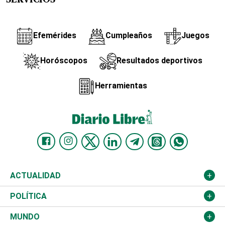
SERVICIOS
Efemérides
Cumpleaños
Juegos
Horóscopos
Resultados deportivos
Herramientas
ACTUALIDAD
Nacional
POLÍTICA
Ciudad
Partidos
MUNDO