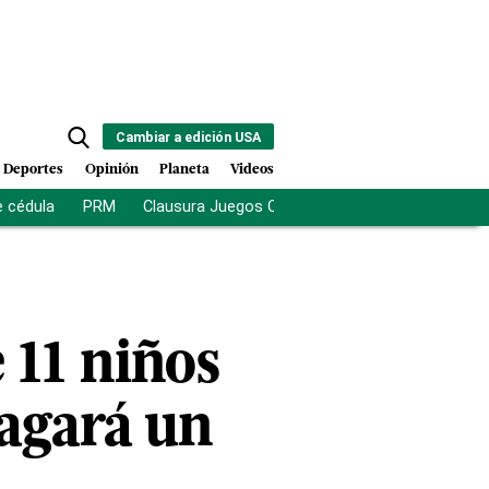
Cambiar a edición USA
Deportes
Opinión
Planeta
Videos
e cédula
PRM
Clausura Juegos Centroamericanos
De la Es
 11 niños
pagará un