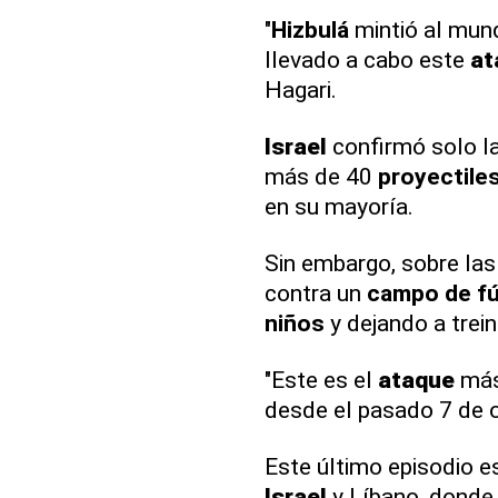
"
Hizbulá
mintió al mund
llevado a cabo este
at
Hagari.
Israel
confirmó solo la
más de 40
proyectile
en su mayoría.
Sin embargo, sobre las
contra un
campo de fú
niños
y dejando a trei
"Este es el
ataque
más
desde el pasado 7 de o
Este último episodio e
Israel
y Líbano, donde