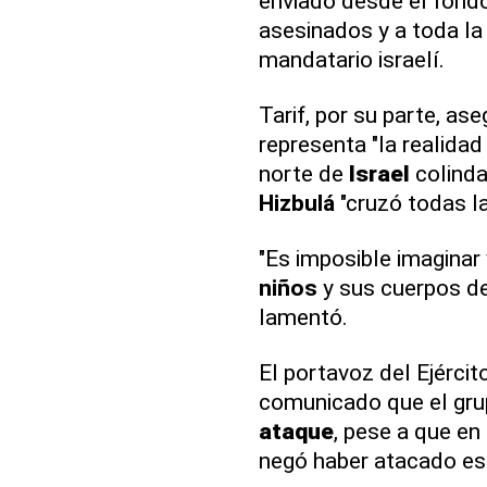
enviado desde el fondo
asesinados y a toda l
mandatario israelí.
Tarif, por su parte, as
representa "la realida
norte de
Israel
colinda
Hizbulá
"cruzó todas la
"Es imposible imaginar
niños
y sus cuerpos de
lamentó.
El portavoz del Ejército
comunicado que el grup
ataque
, pese a que en
negó haber atacado e