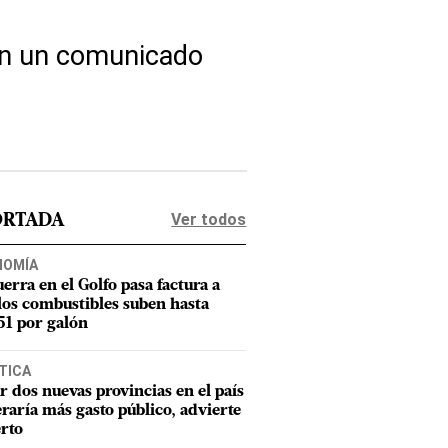
ó en un comunicado
Ver todos
ORTADA
NOMÍA
uerra en el Golfo pasa factura a
los combustibles suben hasta
1 por galón
TICA
r dos nuevas provincias en el país
raría más gasto público, advierte
rto