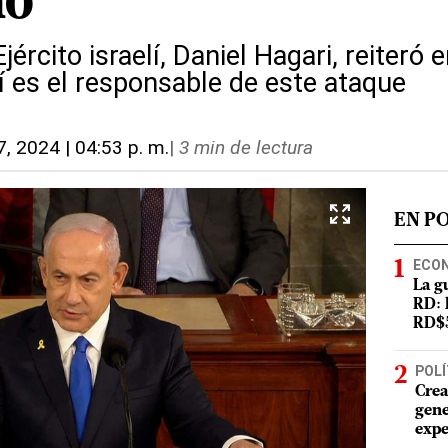
io"
Ejército israelí, Daniel Hagari, reiter
í es el responsable de este ataque
27, 2024 | 04:53 p. m.
|
3 min de lectura
EN P
ECO
La g
RD: 
RD$5
POLÍ
Crea
gene
expe