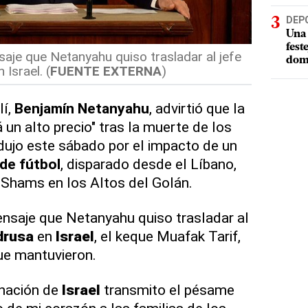
DEP
Una 
fest
saje que Netanyahu quiso trasladar al jefe
dom
Israel. (
FUENTE EXTERNA
)
lí,
Benjamín Netanyahu
, advirtió que la
 un alto precio" tras la muerte de los
ujo este sábado por el impacto de un
de fútbol
, disparado desde el Líbano,
 Shams en los Altos del Golán.
mensaje que Netanyahu quiso trasladar al
drusa
en
Israel
, el keque Muafak Tarif,
ue mantuvieron.
 nación de
Israel
transmito el pésame