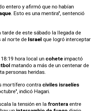
o entero y afirmó que no habían
aque
. Esto es una mentira", sentenció
 tarde de este sábado la llegada de
s
al norte de
Israel
que logró interceptar
 18:19 hora local un
cohete
impactó
tbol
matando a más de un centenar de
nta personas heridas.
 mortífero contra
civiles israelíes
ctubre", indicó Hagari.
scala la tensión en la
frontera
entre
 hay un
intercambio de fuego
diario