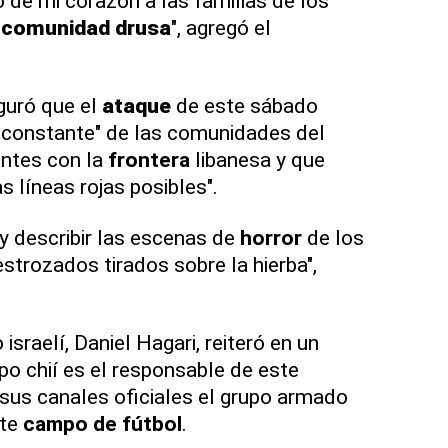
 de mi corazón a las familias de los
a
comunidad drusa
", agregó el
eguró que el
ataque
de este sábado
d constante" de las comunidades del
ntes con la
frontera
libanesa y que
s líneas rojas posibles".
 y describir las escenas de
horror
de los
strozados tirados sobre la hierba",
 israelí, Daniel Hagari, reiteró en un
o chií es el responsable de este
 sus canales oficiales el grupo armado
ste
campo de fútbol
.