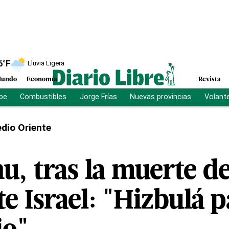
6
°F
Lluvia Ligera
undo
Economía
Revista
ibe
Combustibles
Jorge Frías
Nuevas provincias
Volant
dio Oriente
, tras la muerte de
te Israel: "Hizbulá 