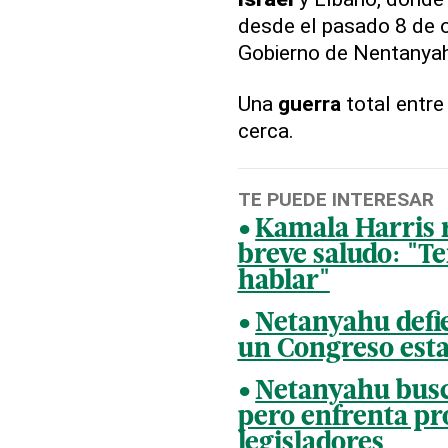
desde el pasado 8 de 
Gobierno de Nentanyah
Una
guerra
total entr
cerca.
TE PUEDE INTERESAR
Kamala Harris 
breve saludo: "T
hablar"
Netanyahu defie
un Congreso est
Netanyahu busc
pero enfrenta pro
legisladores