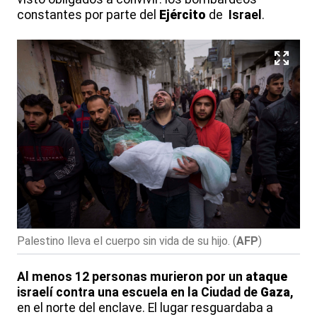
constantes por parte del
Ejército
de
Israel
.
Palestino lleva el cuerpo sin vida de su hijo.
(
AFP
)
Al menos 12 personas murieron por un
ataque
israelí contra una escuela en la Ciudad de
Gaza
,
en el norte del enclave. El lugar resguardaba a