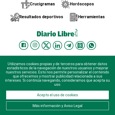
Crucigramas
Horóscopos
Resultados deportivos
Herramientas
ACTUALIDAD
Utilizamos cookies propias y de terceros para obtener datos
estadísticos de la navegación de nuestros usuarios y mejorar
nuestros servicios. Esto nos permite personalizar el contenido
Nacional
POLÍTICA
que ofrecemos y mostrar publicidad relacionada a sus
intereses. Si continúa navegando, consideramos que acepta su
Ciudad
Partidos
MUNDO
uso.
Educación
JCE
Estados Unidos
ECONOMÍA
Acepto el uso de cookies
Salud
TSE
América Latina
Finanzas
REVISTA
Más información y Aviso Legal
Justicia
Congreso Nacional
Haití