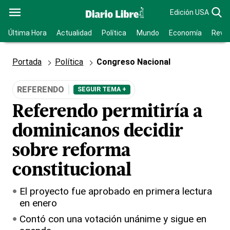
Edición USA
Última Hora
Actualidad
Política
Mundo
Economía
Revis
Portada
Política
Congreso Nacional
REFERENDO
SEGUIR TEMA +
Referendo permitiría a
dominicanos decidir
sobre reforma
constitucional
El proyecto fue aprobado en primera lectura
en enero
Contó con una votación unánime y sigue en