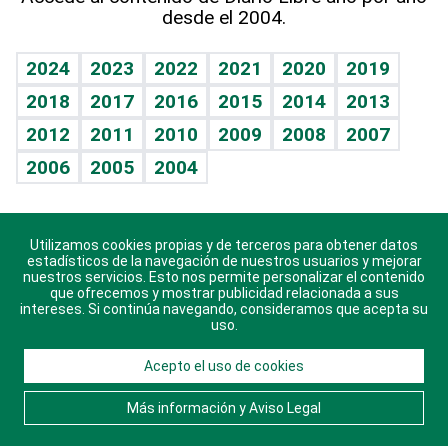
desde el 2004.
Diario de nutrición
BRV
Mundo gamer
RSS
Vida y familia
TBT Deportivo
Guía del dinero
Horóscopos
2024
2023
2022
2021
2020
2019
Eñe
2018
2017
2016
2015
2014
2013
Crucigramas
2012
2011
2010
2009
2008
2007
Celebrando la vida
2006
2005
2004
Sin complejos
En pocas palabras
Utilizamos cookies propias y de terceros para obtener datos
Descarga nuestras aplicaciones para Android, iOS y
Escuchando al corazón
estadísticos de la navegación de nuestros usuarios y mejorar
sistema Huawei.
nuestros servicios. Esto nos permite personalizar el contenido
que ofrecemos y mostrar publicidad relacionada a sus
Economía Personal
intereses. Si continúa navegando, consideramos que acepta su
uso.
Consulta Libre
Acepto el uso de cookies
© 2021 Diario Libre, todos los derechos reservados.
Consulta el
Aviso Legal
. Ponte en
Contacto
con
Más información y Aviso Legal
nosotros y conoce más sobre Diario Libre