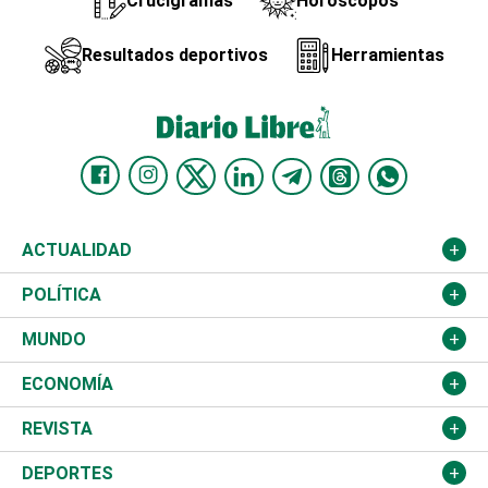
Crucigramas
Horóscopos
Resultados deportivos
Herramientas
ACTUALIDAD
Nacional
POLÍTICA
Ciudad
Partidos
MUNDO
Educación
JCE
Estados Unidos
ECONOMÍA
Salud
TSE
América Latina
Finanzas
REVISTA
Justicia
Congreso Nacional
Haití
Turismo
Música
DEPORTES