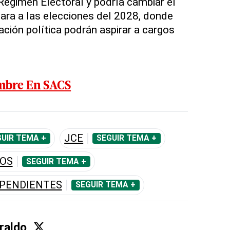
 Régimen Electoral y podría cambiar el
ara a las elecciones del 2028, donde
iación política podrán aspirar a cargos
mbre En SACS
JCE
UIR TEMA +
SEGUIR TEMA +
DOS
SEGUIR TEMA +
EPENDIENTES
SEGUIR TEMA +
raldo