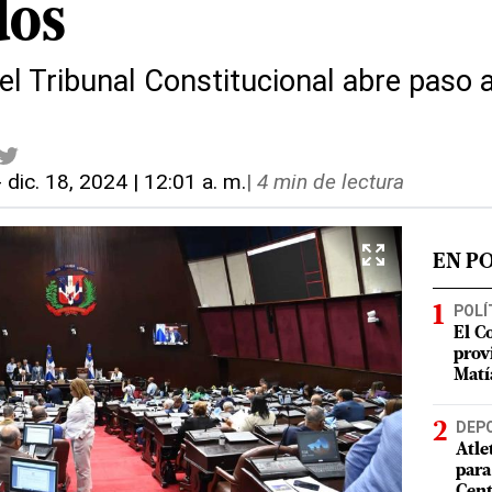
dos
el Tribunal Constitucional abre paso 
-
dic. 18, 2024 | 12:01 a. m.
|
4 min de lectura
EN P
POLÍ
El C
prov
Matí
DEP
Atle
para
Cent