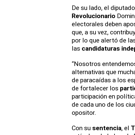
De su lado, el diputa
Revolucionario
Domini
electorales deben apos
que, a su vez, contribu
por lo que alertó de la
las
candidaturas
inde
“Nosotros entendemos 
alternativas que mucha
de paracaídas a los es
de fortalecer los
part
participación en políti
de cada uno de los ciu
opositor.
Con su
sentencia
, el
T