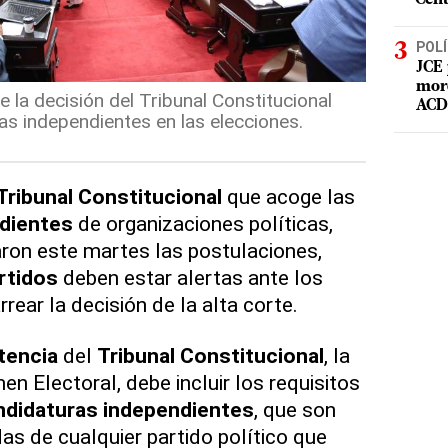
POLÍ
JCE 
mord
 la decisión del Tribunal Constitucional
ACD 
as independientes en las elecciones.
Tribunal
Constitucional
que acoge las
dientes
de organizaciones políticas,
ron este martes las postulaciones,
rtidos
deben estar alertas ante los
rear la decisión de la alta corte.
tencia
del
Tribunal
Constitucional
, la
n Electoral, debe incluir los requisitos
ndidaturas
independientes
, que son
as de cualquier partido político que