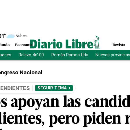
8
°F
Nubes
undo
Economía
Revista
jueces
Relevo 4x100
Román Ramos Uría
Nuevas provincia
ngreso Nacional
PENDIENTES
SEGUIR TEMA +
s apoyan las candid
ientes, pero piden 