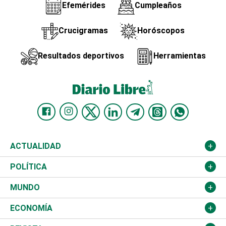
Efemérides
Cumpleaños
Crucigramas
Horóscopos
Resultados deportivos
Herramientas
ACTUALIDAD
Nacional
POLÍTICA
Ciudad
Partidos
MUNDO
Educación
JCE
Estados Unidos
ECONOMÍA