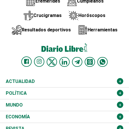
Efemérides
Cumpleaños
Crucigramas
Horóscopos
Resultados deportivos
Herramientas
ACTUALIDAD
Nacional
POLÍTICA
Ciudad
Partidos
MUNDO
Educación
JCE
Estados Unidos
ECONOMÍA
Salud
TSE
América Latina
Finanzas
REVISTA