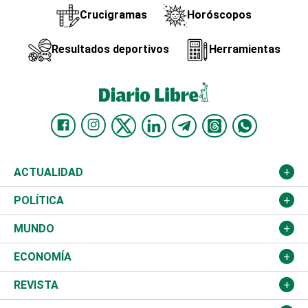
Crucigramas
Horóscopos
Resultados deportivos
Herramientas
ACTUALIDAD
Nacional
POLÍTICA
Ciudad
Partidos
MUNDO
Educación
JCE
Estados Unidos
ECONOMÍA
Salud
TSE
América Latina
Finanzas
REVISTA