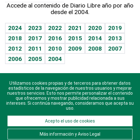
Línea de hit
Más firmas
Hecho en casa
Cumpleaños
Accede al contenido de Diario Libre año por año
desde el 2004.
Diario de nutrición
BRV
Mundo gamer
RSS
Vida y familia
TBT Deportivo
Guía del dinero
Horóscopos
2024
2023
2022
2021
2020
2019
Eñe
2018
2017
2016
2015
2014
2013
Crucigramas
2012
2011
2010
2009
2008
2007
Celebrando la vida
2006
2005
2004
Sin complejos
En pocas palabras
Utilizamos cookies propias y de terceros para obtener datos
Descarga nuestras aplicaciones para Android, iOS y
Escuchando al corazón
estadísticos de la navegación de nuestros usuarios y mejorar
sistema Huawei.
nuestros servicios. Esto nos permite personalizar el contenido
que ofrecemos y mostrar publicidad relacionada a sus
Economía Personal
intereses. Si continúa navegando, consideramos que acepta su
uso.
Consulta Libre
Acepto el uso de cookies
© 2021 Diario Libre, todos los derechos reservados.
Consulta el
Aviso Legal
. Ponte en
Contacto
con
Más información y Aviso Legal
nosotros y conoce más sobre Diario Libre