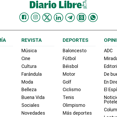
ÍA
REVISTA
DEPORTES
OPIN
Música
Baloncesto
ADC
Cine
Fútbol
Mirada
Cultura
Béisbol
Editor
Farándula
Motor
De bue
Moda
Golf
En Dir
Belleza
Ciclismo
El Esp
Buena Vida
Tenis
Notici
Potel
Sociales
Olimpismo
Colum
Novedades
Más deportes