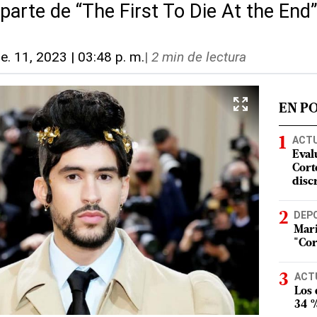
parte de “The First To Die At the End
e. 11, 2023 | 03:48 p. m.
|
2 min de lectura
EN P
ACT
Eval
Corte
disc
DEP
Mari
"Cor
ACT
Los
34 %