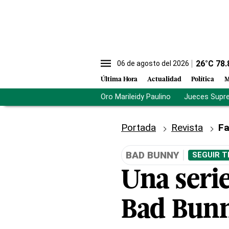
26
°C
78.
06 de agosto del 2026
Última Hora
Actualidad
Política
M
Oro Marileidy Paulino
Jueces Supr
Portada
Revista
Fa
BAD BUNNY
SEGUIR T
Una serie
Bad Bunn