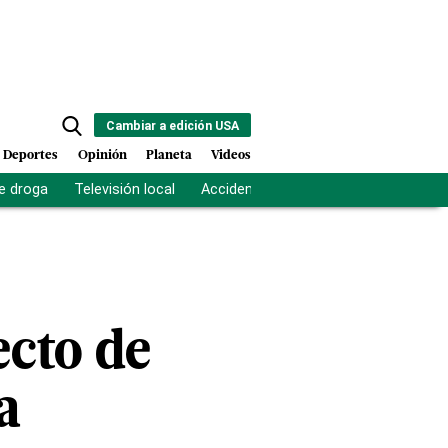
Cambiar a edición USA
Deportes
Opinión
Planeta
Videos
e droga
Televisión local
Accidente Los Ríos
Fuerza antipand
ecto de
a