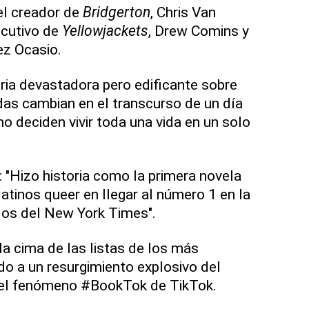
el creador de
Bridgerton
, Chris Van
ecutivo de
Yellowjackets
, Drew Comins y
ez Ocasio.
oria devastadora pero edificante sobre
as cambian en el transcurso de un día
mo deciden vivir toda una vida en un solo
 "Hizo historia como la primera novela
latinos queer en llegar al número 1 en la
dos del New York Times".
a la cima de las listas de los más
o a un resurgimiento explosivo del
 el fenómeno #BookTok de TikTok.