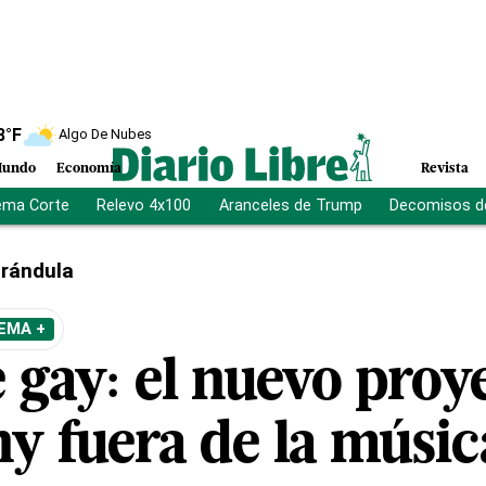
8
°F
Algo De Nubes
undo
Economía
Revista
ema Corte
Relevo 4x100
Aranceles de Trump
Decomisos d
rándula
EMA +
 gay: el nuevo proy
y fuera de la músic