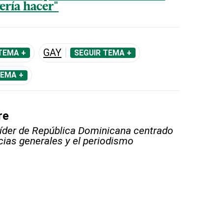
vería hacer"
GAY
TEMA +
SEGUIR TEMA +
TEMA +
re
líder de República Dominicana centrado
icias generales y el periodismo