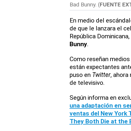
Bad Bunny. (
FUENTE EX
En medio del escándal
de que le lanzara el ce
República Dominicana,
Bunny
.
Como reseñan medios i
están expectantes ante
puso en
Twitter
, ahora
de televisivo.
Según informa en excl
una adaptación en ser
ventas del New York T
They Both Die at the 