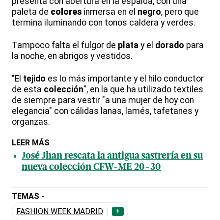
presenta con abertura en la espalda, con una
paleta de
colores
inmersa en el
negro
, pero que
termina iluminando con tonos caldera y verdes.
Tampoco falta el fulgor de
plata
y el
dorado
para
la noche, en abrigos y vestidos.
"El
tejido
es lo más importante y el hilo conductor
de esta
colección
", en la que ha utilizado textiles
de siempre para vestir "a una mujer de hoy con
elegancia" con cálidas lanas, lamés, tafetanes y
organzas.
LEER MÁS
José Jhan rescata la antigua sastrería en su
nueva colección CFW-ME 20-30
TEMAS -
FASHION WEEK MADRID
+