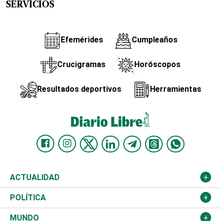
SERVICIOS
Efemérides
Cumpleaños
Crucigramas
Horóscopos
Resultados deportivos
Herramientas
ACTUALIDAD
Nacional
POLÍTICA
Ciudad
Partidos
MUNDO