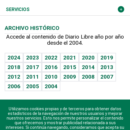
Resto del mundo
Economía personal
Podcast Arte Libre
Más deportes
Columnistas
Cambio climático
Opinión
SERVICIOS
Macroeconomía
Mi mascota
Resultados deportivos
Lecturas
Planeta
Efemérides
ARCHIVO HISTÓRICO
Hablando con el pediatra
Línea de hit
Más firmas
Hecho en casa
Cumpleaños
Accede al contenido de Diario Libre año por año
desde el 2004.
Diario de nutrición
BRV
Mundo gamer
RSS
Vida y familia
TBT Deportivo
Guía del dinero
Horóscopos
2024
2023
2022
2021
2020
2019
Eñe
2018
2017
2016
2015
2014
2013
Crucigramas
2012
2011
2010
2009
2008
2007
Celebrando la vida
2006
2005
2004
Sin complejos
En pocas palabras
Utilizamos cookies propias y de terceros para obtener datos
Descarga nuestras aplicaciones para Android, iOS y
Escuchando al corazón
estadísticos de la navegación de nuestros usuarios y mejorar
sistema Huawei.
nuestros servicios. Esto nos permite personalizar el contenido
que ofrecemos y mostrar publicidad relacionada a sus
Economía Personal
intereses. Si continúa navegando, consideramos que acepta su