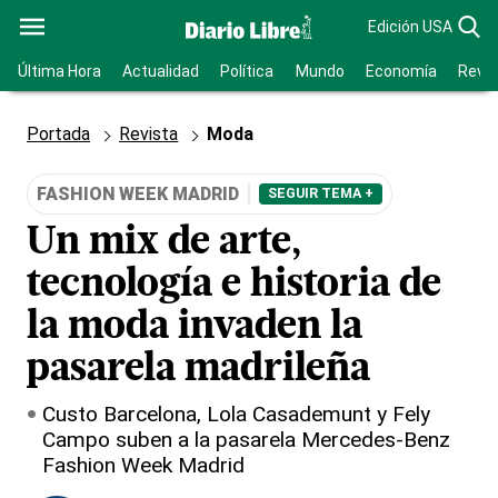
Edición USA
Última Hora
Actualidad
Política
Mundo
Economía
Revis
Portada
Revista
Moda
FASHION WEEK MADRID
SEGUIR TEMA +
Un mix de arte,
tecnología e historia de
la moda invaden la
pasarela madrileña
Custo Barcelona, Lola Casademunt y Fely
Campo suben a la pasarela Mercedes-Benz
Fashion Week Madrid