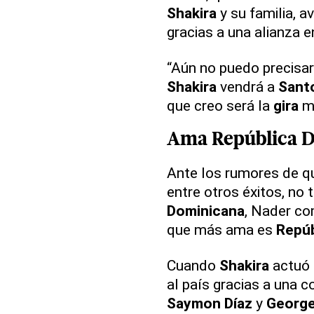
Shakira
y su familia, a
gracias a una alianza e
“Aún no puedo precisart
Shakira
vendrá a
Sant
que creo será la
gira
má
Ama
República 
Ante los rumores de qu
entre otros éxitos, no 
Dominicana
, Nader c
que más ama es
Repúb
Cuando
Shakira
actuó
al país gracias a una 
Saymon Díaz
y
George