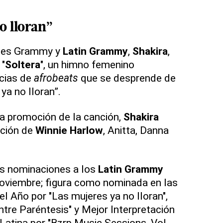
o lloran”
ples Grammy y
Latin Grammy
,
Shakira
,
 "
Soltera
", un himno femenino
ncias de
afrobeats
que se desprende de
ya no lloran”.
la promoción de la canción,
Shakira
ación de
Winnie Harlow
, Anitta, Danna
s nominaciones a los
Latin Grammy
noviembre; figura como nominada en las
l Año por "Las mujeres ya no lloran",
ntre Paréntesis" y Mejor Interpretación
Latina por "Bzrp Music Sessions, Vol.