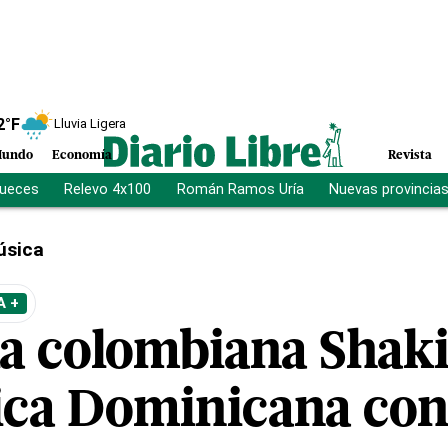
2
°F
Lluvia Ligera
undo
Economía
Revista
jueces
Relevo 4x100
Román Ramos Uría
Nuevas provincia
úsica
A +
lla colombiana Shaki
ica Dominicana con