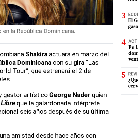
ECO
El G
gaso
 en la República Dominicana.
ACT
En l
olombiana
Shakira
actuará en marzo del
domi
vent
blica Dominicana
con su
gira
“Las
orld Tour”, que estrenará el 2 de
REV
les.
¿Qué
cerv
y gestor artístico
George Nader
quien
 Libre
que la galardonada intérprete
nacional seis años después de su última
 una amistad desde hace años con