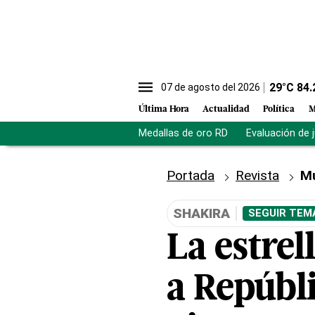
29
°C
84.
07 de agosto del 2026
Última Hora
Actualidad
Política
M
Medallas de oro RD
Evaluación de 
Portada
Revista
M
SHAKIRA
SEGUIR TEM
La estre
a Repúbl