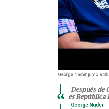
George Nader junto a Sha
"Después de C
“
es República
George Nader