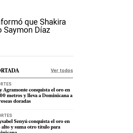
informó que Shakira
io Saymon Díaz
Ver todos
ORTADA
ORTES
y Agramonte conquista el oro en
800 metros y lleva a Dominicana a
reseas doradas
ORTES
sabel Senyú conquista el oro en
o alto y suma otro título para
inicana