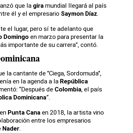
vanzó que la
gira
mundial llegará al país
ntre él y el empresario
Saymon Díaz
.
e el lugar, pero sí te adelanto que
o Domingo
en marzo para presentar la
s importante de su carrera”, contó.
Dominicana
e la cantante de "Ciega, Sordomuda",
tenía en la agenda a la
República
omentó: “Después de
Colombia
, el país
lica Dominicana
”.
 en
Punta Cana
en 2018, la artista vino
colaboración entre los empresarios
 Nader
.