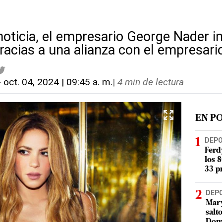
 noticia, el empresario George Nader 
 gracias a una alianza con el empresar
-
oct. 04, 2024 | 09:45 a. m.
|
4 min de lectura
EN P
DEP
Ferd
los 
33 p
DEP
Mary
salt
Dom