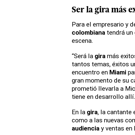
Ser la
gira
más ex
Para el empresario y de
colombiana
tendrá un 
escena.
“Será la
gira
más exitos
tantos temas, éxitos 
encuentro en
Miami
par
gran momento de su car
prometió llevarla a Mi
tiene en desarrollo allí
En la
gira
, la cantante
como a las nuevas comp
audiencia
y ventas en 