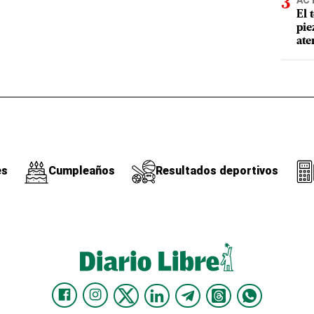
AC
El 
pie
ate
es
Cumpleaños
Resultados deportivos