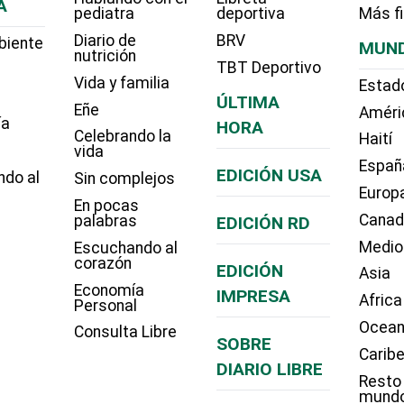
A
pediatra
deportiva
Más f
Diario de
BRV
biente
MUN
nutrición
TBT Deportivo
Vida y familia
Estad
ÚLTIMA
Eñe
Améri
ía
HORA
Celebrando la
Haití
vida
Españ
EDICIÓN USA
ndo al
Sin complejos
Europ
En pocas
Cana
palabras
EDICIÓN RD
Medio
Escuchando al
corazón
EDICIÓN
Asia
Economía
IMPRESA
Africa
Personal
Ocean
Consulta Libre
SOBRE
Carib
DIARIO LIBRE
Resto
mund