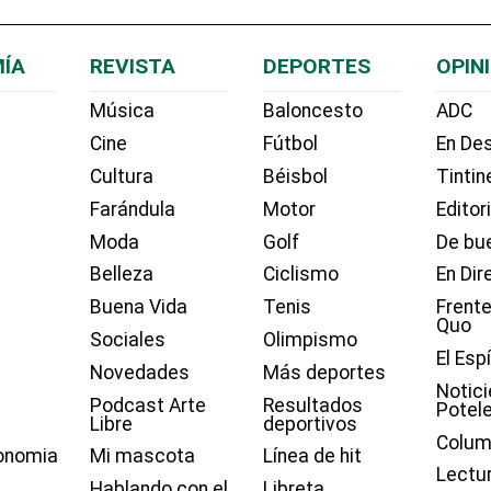
ÍA
REVISTA
DEPORTES
OPIN
Música
Baloncesto
ADC
Cine
Fútbol
En Des
Cultura
Béisbol
Tintin
Farándula
Motor
Editor
Moda
Golf
De bue
Belleza
Ciclismo
En Dir
Buena Vida
Tenis
Frente
Quo
Sociales
Olimpismo
El Esp
Novedades
Más deportes
Notici
Podcast Arte
Resultados
Potel
Libre
deportivos
Colum
onomia
Mi mascota
Línea de hit
Lectu
Hablando con el
Libreta