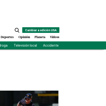
Cambiar a edición USA
Deportes
Opinión
Planeta
Videos
droga
Televisión local
Accidente Los Ríos
Fuerza antipandilla