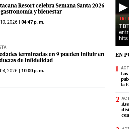
▶
tacana Resort celebra Semana Santa 2026
 gastronomía y bienestar
TBT 
 10, 2026 |
04:47 p. m.
TBT
entr
hit
STA
 edades terminadas en 9 pueden influir en
EN 
ductas de infidelidad
ACT
 04, 2026 |
10:00 p. m.
Los
pub
la 
AC
Ase
dis
com