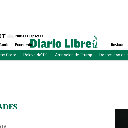
8
°F
Nubes Dispersas
undo
Economía
Revista
ma Corte
Relevo 4x100
Aranceles de Trump
Decomisos de 
ADES
STA