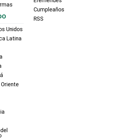
Efemérides
irmas
Cumpleaños
DO
RSS
os Unidos
ca Latina
a
a
dá
 Oriente
ia
e
 del
o