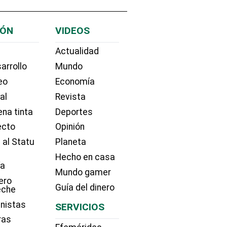
IÓN
VIDEOS
Actualidad
arrollo
Mundo
eo
Economía
ial
Revista
na tinta
Deportes
ecto
Opinión
 al Statu
Planeta
Hecho en casa
ía
Mundo gamer
ero
Guía del dinero
eche
nistas
SERVICIOS
ras