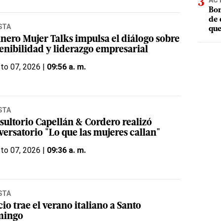
AC
Bom
de 
STA
que
inero Mujer Talks impulsa el diálogo sobre
tenibilidad y liderazgo empresarial
to 07, 2026 |
09:56 a. m.
STA
sultorio Capellán & Cordero realizó
versatorio "Lo que las mujeres callan"
to 07, 2026 |
09:36 a. m.
STA
io trae el verano italiano a Santo
mingo