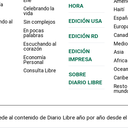
Eñe
Améri
ía
HORA
Celebrando la
Haití
vida
Españ
EDICIÓN USA
ndo al
Sin complejos
Europ
En pocas
Cana
palabras
EDICIÓN RD
Medio
Escuchando al
corazón
EDICIÓN
Asia
Economía
IMPRESA
Africa
Personal
Ocean
Consulta Libre
SOBRE
Carib
DIARIO LIBRE
Resto
mund
de al contenido de Diario Libre año por año desde el