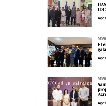
UAS
IDC
Agos
REVI
El 
gal
Agos
REVI
San
pro
Acr
Agos