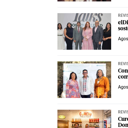
REVI
elD
sos
Agos
REVI
Con
con
Agos
REVI
Curc
Do