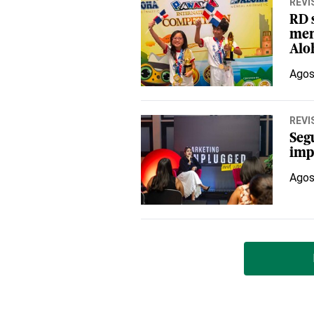
REVI
RD 
men
Aloh
Agos
REVI
Seg
imp
Agos