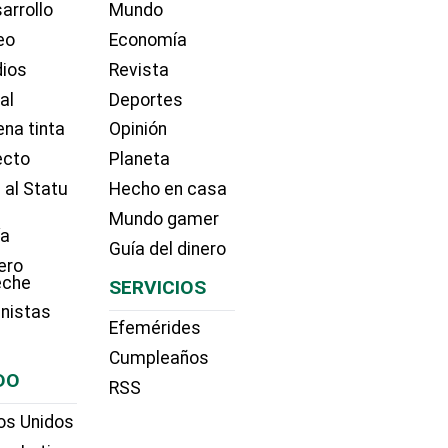
arrollo
Mundo
eo
Economía
dios
Revista
ial
Deportes
na tinta
Opinión
ecto
Planeta
 al Statu
Hecho en casa
Mundo gamer
ía
Guía del dinero
ero
eche
SERVICIOS
nistas
Efemérides
Cumpleaños
DO
RSS
os Unidos