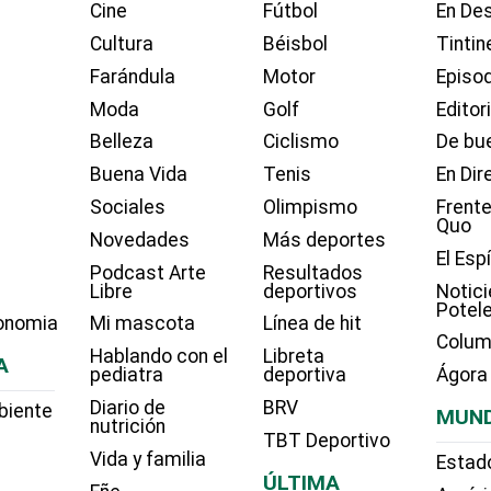
Cine
Fútbol
En Des
Cultura
Béisbol
Tintin
Farándula
Motor
Episo
Moda
Golf
Editor
Belleza
Ciclismo
De bue
Buena Vida
Tenis
En Dir
Sociales
Olimpismo
Frente
Quo
Novedades
Más deportes
El Esp
Podcast Arte
Resultados
Libre
deportivos
Notici
Potel
onomia
Mi mascota
Línea de hit
Colum
Hablando con el
Libreta
A
pediatra
deportiva
Ágora
Diario de
BRV
biente
MUN
nutrición
TBT Deportivo
Vida y familia
Estad
ÚLTIMA