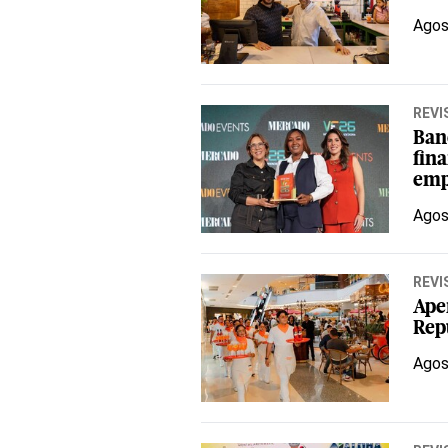
Agos
REVI
Ban
fina
emp
Agos
REVI
Aper
Rep
Agos