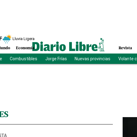
F
Lluvia Ligera
undo
Economía
Revista
be
Combustibles
Jorge Frías
Nuevas provincias
Volante 
ES
STA