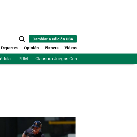
Cambiar a edición USA
Deportes
Opinión
Planeta
Videos
cédula
PRM
Clausura Juegos Centroamericanos
De la Esprie