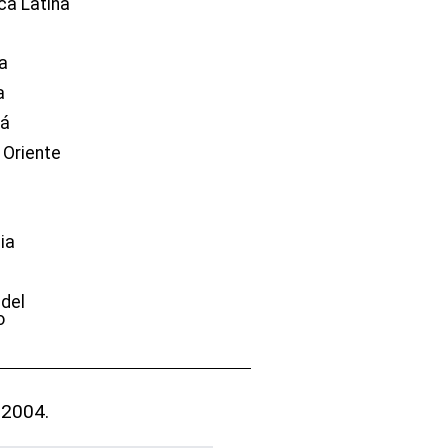
ca Latina
a
a
dá
 Oriente
ia
e
 del
o
 2004.