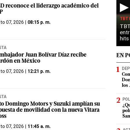
▶
D reconoce el liderazgo académico del
P
TBT 
to 07, 2026 |
08:15 p. m.
TBT
entr
hit
STA
embajador Juan Bolívar Díaz recibe
EN 
ardón en México
DEP
to 07, 2026 |
12:21 p. m.
Con
Dom
los
STA
POL
to Domingo Motors y Suzuki amplían su
¿Qu
puesta de movilidad con la nueva Vitara
pol
oss
San
to 07, 2026 |
11:45 a. m.