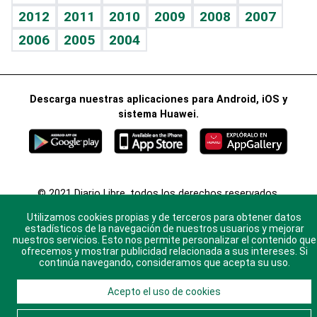
2012
2011
2010
2009
2008
2007
Celebrando la vida
2006
2005
2004
Sin complejos
En pocas palabras
Descarga nuestras aplicaciones para Android, iOS y
Escuchando al corazón
sistema Huawei.
Economía Personal
Consulta Libre
© 2021 Diario Libre, todos los derechos reservados.
Consulta el
Aviso Legal
. Ponte en
Contacto
con
Utilizamos cookies propias y de terceros para obtener datos
nosotros y conoce más sobre Diario Libre
estadísticos de la navegación de nuestros usuarios y mejorar
nuestros servicios. Esto nos permite personalizar el contenido que
ofrecemos y mostrar publicidad relacionada a sus intereses. Si
continúa navegando, consideramos que acepta su uso.
Acepto el uso de cookies