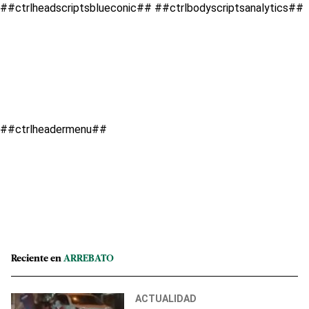
##ctrlheadscriptsblueconic##
##ctrlbodyscriptsanalytics##
##ctrlheadermenu##
Reciente en
ARREBATO
ACTUALIDAD