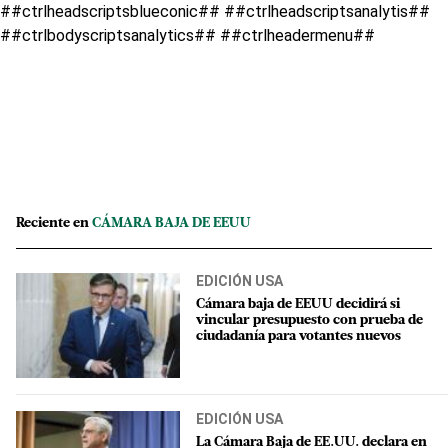
##ctrlheadscriptsblueconic## ##ctrlheadscriptsanalytis##
##ctrlbodyscriptsanalytics## ##ctrlheadermenu##
Reciente en
CÁMARA BAJA DE EEUU
EDICIÓN USA
Cámara baja de EEUU decidirá si
vincular presupuesto con prueba de
ciudadanía para votantes nuevos
EDICIÓN USA
La Cámara Baja de EE.UU. declara en