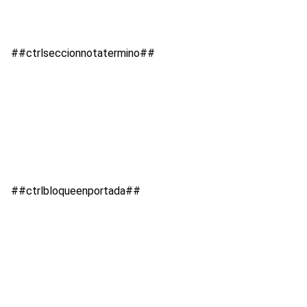
##ctrlseccionnotatermino##
##ctrlbloqueenportada##