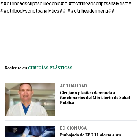
##ctrlheadscriptsblueconic## ##ctrlheadscriptsanalytis##
##ctrlbodyscriptsanalytics## ##ctrlheadermenu##
Reciente en
CIRUGÍAS PLÁSTICAS
ACTUALIDAD
Cirujano plástico demanda a
funcionarios del Ministerio de Salud
Pública
EDICIÓN USA
Embajada de EE.UU. alerta a sus