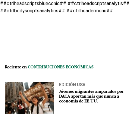
##ctrlheadscriptsblueconic## ##ctrlheadscriptsanalytis##
##ctrlbodyscriptsanalytics## ##ctrlheadermenu##
Reciente en
CONTRIBUCIONES ECONÓMICAS
EDICIÓN USA
Jóvenes migrantes amparados por
DACA aportan más que nunca a
economía de EE.UU.