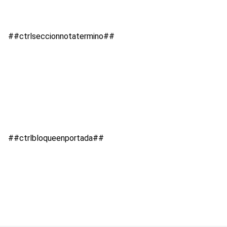
##ctrlseccionnotatermino##
##ctrlbloqueenportada##