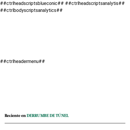
##ctrlheadscriptsblueconic## ##ctrlheadscriptsanalytis##
##ctrlbodyscriptsanalytics##
##ctrlheadermenu##
Reciente en
DERRUMBE DE TÚNEL