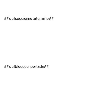
##ctrlseccionnotatermino##
##ctrlbloqueenportada##