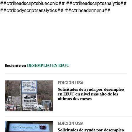
##ctrlheadscriptsblueconic## ##ctrlheadscriptsanalytis##
##ctrlbodyscriptsanalytics## ##ctrlheadermenu##
Reciente en
DESEMPLEO EN EEUU
EDICIÓN USA
Solicitudes de ayuda por desempleo
en EEUU en nivel más alto de los
últimos dos meses
EDICIÓN USA
Solicitudes de ayuda por desempleo