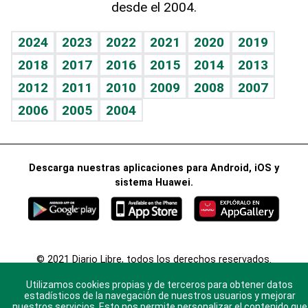
desde el 2004.
Diario de nutrición
BRV
Mundo gamer
RSS
Vida y familia
TBT Deportivo
Guía del dinero
Horóscopos
2024
2023
2022
2021
2020
2019
Eñe
2018
2017
2016
2015
2014
2013
Crucigramas
2012
2011
2010
2009
2008
2007
Celebrando la vida
2006
2005
2004
Sin complejos
En pocas palabras
Descarga nuestras aplicaciones para Android, iOS y
Escuchando al corazón
sistema Huawei.
Economía Personal
Consulta Libre
© 2021 Diario Libre, todos los derechos reservados.
Consulta el
Aviso Legal
. Ponte en
Contacto
con
Utilizamos cookies propias y de terceros para obtener datos
nosotros y conoce más sobre Diario Libre
estadísticos de la navegación de nuestros usuarios y mejorar
nuestros servicios. Esto nos permite personalizar el contenido que