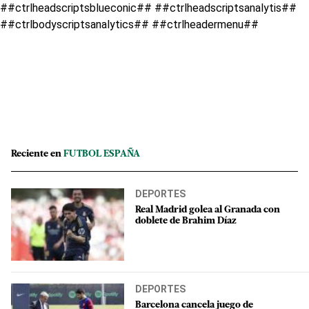
##ctrlheadscriptsblueconic## ##ctrlheadscriptsanalytis##
##ctrlbodyscriptsanalytics## ##ctrlheadermenu##
Reciente en
FUTBOL ESPAÑA
DEPORTES
Real Madrid golea al Granada con
doblete de Brahim Díaz
DEPORTES
Barcelona cancela juego de