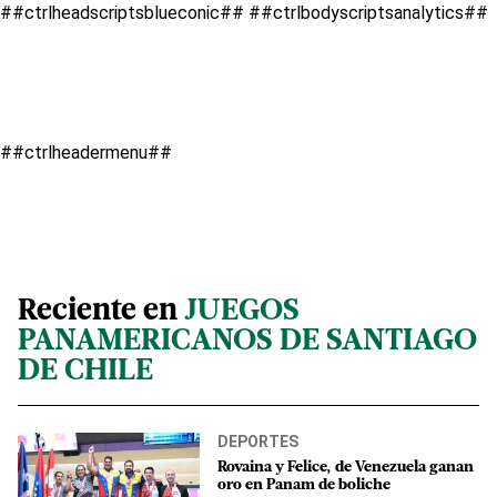
##ctrlheadscriptsblueconic##
##ctrlbodyscriptsanalytics##
##ctrlheadermenu##
Reciente en
JUEGOS
PANAMERICANOS DE SANTIAGO
DE CHILE
DEPORTES
Rovaina y Felice, de Venezuela ganan
oro en Panam de boliche