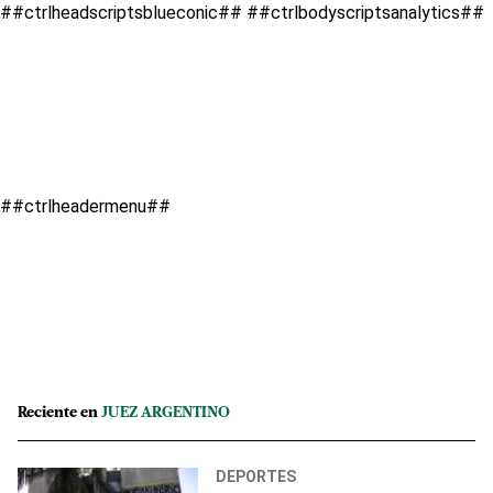
##ctrlheadscriptsblueconic##
##ctrlbodyscriptsanalytics##
##ctrlheadermenu##
Reciente en
JUEZ ARGENTINO
DEPORTES