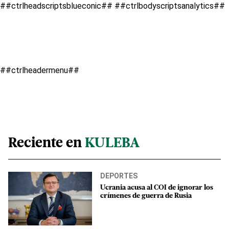
##ctrlheadscriptsblueconic##
##ctrlbodyscriptsanalytics##
##ctrlheadermenu##
Reciente en
KULEBA
DEPORTES
Ucrania acusa al COI de ignorar los
crímenes de guerra de Rusia