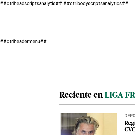
##ctrlheadscriptsanalytis##
##ctrlbodyscriptsanalytics##
##ctrlheadermenu##
Reciente en
LIGA F
DEP
Regi
CVC