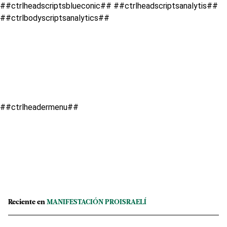
##ctrlheadscriptsblueconic## ##ctrlheadscriptsanalytis##
##ctrlbodyscriptsanalytics##
##ctrlheadermenu##
Reciente en
MANIFESTACIÓN PROISRAELÍ