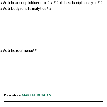
##ctrlheadscriptsblueconic## ##ctrlheadscriptsanalytis##
##ctrlbodyscriptsanalytics##
##ctrlheadermenu##
Reciente en
MANUEL DUNCAN