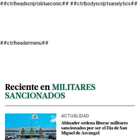
##ctrlheadscriptsblueconic##
##ctrlbodyscriptsanalytics##
##ctrlheadermenu##
Reciente en
MILITARES
SANCIONADOS
ACTUALIDAD
Abinader ordena liberar militares
sancionados por ser el Día de San
Miguel de Arcángel