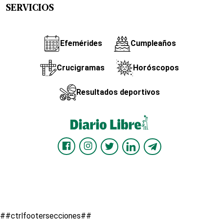
SERVICIOS
Efemérides
Cumpleaños
Crucigramas
Horóscopos
Resultados deportivos
##ctrlfootersecciones##