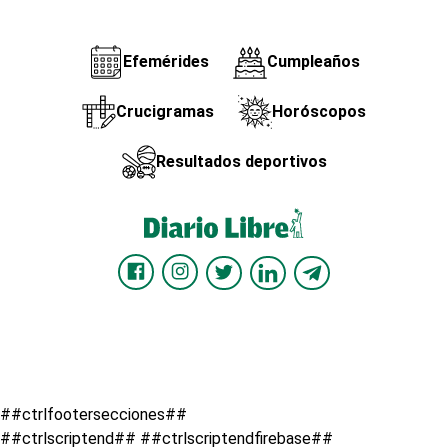
Efemérides
Cumpleaños
Crucigramas
Horóscopos
Resultados deportivos
##ctrlfootersecciones##
##ctrlscriptend## ##ctrlscriptendfirebase##