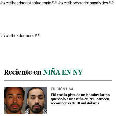
##ctrlheadscriptsblueconic##
##ctrlbodyscriptsanalytics##
##ctrlheadermenu##
Reciente en
NIÑA EN NY
EDICIÓN USA
FBI tras la pista de un hombre latino
que violó a una niña en NY; ofrecen
recompensa de 10 mil dólares