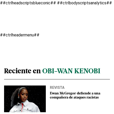
##ctrlheadscriptsblueconic##
##ctrlbodyscriptsanalytics##
##ctrlheadermenu##
Reciente en
OBI-WAN KENOBI
REVISTA
Ewan McGregor defiende a una
compañera de ataques racistas