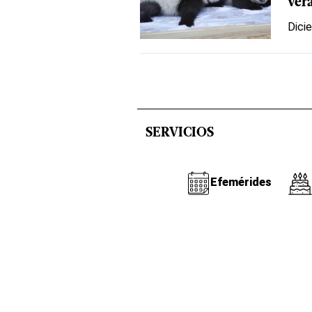
ver
Dici
SERVICIOS
Efemérides