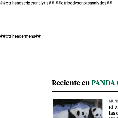
##ctrlheadscriptsanalytis##
##ctrlbodyscriptsanalytics##
##ctrlheadermenu##
Reciente en
PANDA 
MUN
El Z
las