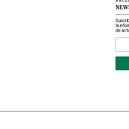
##ctr
NEW
Suscríb
la info
de actu