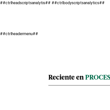
##ctrlheadscriptsanalytis##
##ctrlbodyscriptsanalytics##
##ctrlheadermenu##
Reciente en
PROCE