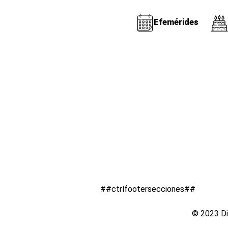
Efemérides
##ctrlfootersecciones##
© 2023 Di